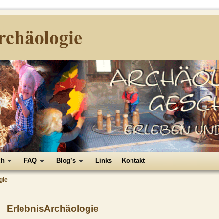
chäologie
chte erleben und begreifen
ch
FAQ
Blog’s
Links
Kontakt
gie
ErlebnisArchäologie