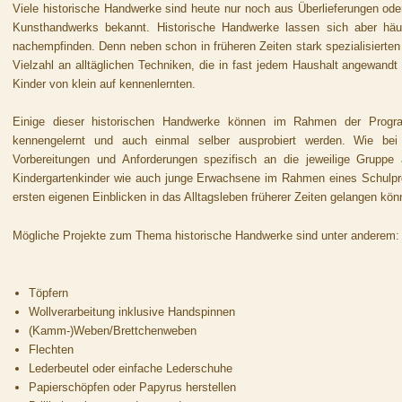
Viele historische Handwerke sind heute nur noch aus Überlieferungen od
Kunsthandwerks bekannt. Historische Handwerke lassen sich aber häuf
nachempfinden. Denn neben schon in früheren Zeiten stark spezialisiert
Vielzahl an alltäglichen Techniken, die in fast jedem Haushalt angewand
Kinder von klein auf kennenlernten.
Einige dieser historischen Handwerke können im Rahmen der Progra
kennengelernt und auch einmal selber ausprobiert werden. Wie bei
Vorbereitungen und Anforderungen spezifisch an die jeweilige Gruppe
Kindergartenkinder wie auch junge Erwachsene im Rahmen eines Schulpro
ersten eigenen Einblicken in das Alltagsleben früherer Zeiten gelangen kön
Mögliche Projekte zum Thema historische Handwerke sind unter anderem:
Töpfern
Wollverarbeitung inklusive Handspinnen
(Kamm-)Weben/Brettchenweben
Flechten
Lederbeutel oder einfache Lederschuhe
Papierschöpfen oder Papyrus herstellen