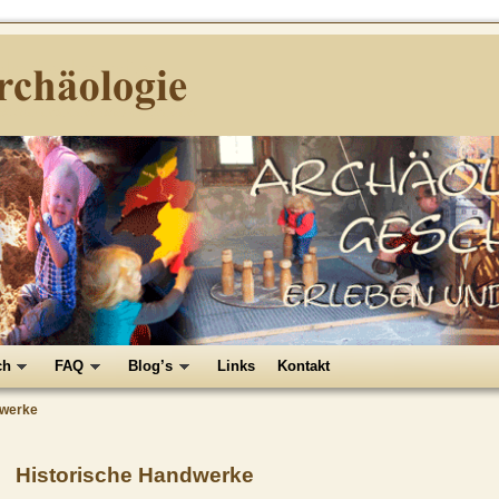
chäologie
chte erleben und begreifen
ch
FAQ
Blog’s
Links
Kontakt
dwerke
Historische Handwerke