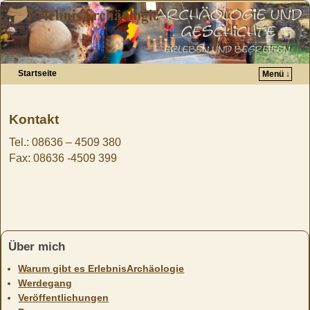
Startseite
Menü ↓
Zum Inhalt wechseln
Zum sekundären Inhalt wechseln
Kontakt
Tel.: 08636 – 4509 380
Fax: 08636 -4509 399
Über mich
Warum gibt es ErlebnisArchäologie
Werdegang
Veröffentlichungen