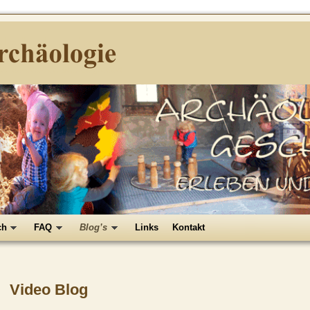
chäologie
chte erleben und begreifen
ch
FAQ
Blog’s
Links
Kontakt
Video Blog