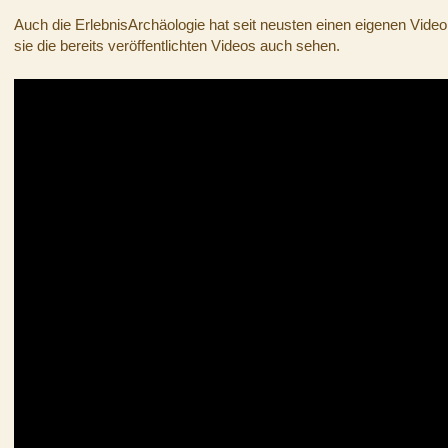
Auch die ErlebnisArchäologie hat seit neusten einen eigenen Video
sie die bereits veröffentlichten Videos auch sehen.