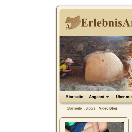
ErlebnisAr
Archäologie und Geschi
Zum Inhalt wechseln
Zum sekundären Inhalt wechseln
Startseite
Angebot
Über mi
Startseite
→
Blog’s
→
Video Blog